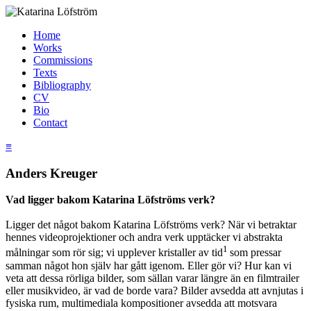
Home
Works
Commissions
Texts
Bibliography
CV
Bio
Contact
≡
Anders Kreuger
Vad ligger bakom Katarina Löfströms verk?
Ligger det något bakom Katarina Löfströms verk? När vi betraktar
hennes videoprojektioner och andra verk upptäcker vi abstrakta
1
målningar som rör sig; vi upplever kristaller av tid
som pressar
samman något hon själv har gått igenom. Eller gör vi? Hur kan vi
veta att dessa rörliga bilder, som sällan varar längre än en filmtrailer
eller musikvideo, är vad de borde vara? Bilder avsedda att avnjutas i
fysiska rum, multimediala kompositioner avsedda att motsvara