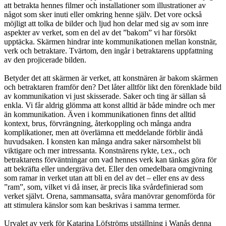
att betrakta hennes filmer och installationer som illustrationer av
något som sker inuti eller omkring henne själv. Det vore också
möjligt att tolka de bilder och ljud hon delar med sig av som inre
aspekter av verket, som en del av det ”bakom” vi har försökt
upptäcka. Skärmen hindrar inte kommunikationen mellan konstnär,
verk och betraktare. Tvärtom, den ingår i betraktarens uppfattning
av den projicerade bilden.
Betyder det att skärmen är verket, att konstnären är bakom skärmen
och betraktaren framför den? Det låter alltför likt den förenklade bild
av kommunikation vi just skisserade. Saker och ting är sällan så
enkla. Vi får aldrig glömma att konst alltid är både mindre och mer
än kommunikation. Även i kommunikationen finns det alltid
kontext, brus, förvrängning, återkoppling och många andra
komplikationer, men att överlämna ett meddelande förblir ändå
huvudsaken. I konsten kan många andra saker närsomhelst bli
viktigare och mer intressanta. Konstnärens rykte, t.ex., och
betraktarens förväntningar om vad hennes verk kan tänkas göra för
att bekräfta eller undergräva det. Eller den omedelbara omgivning
som ramar in verket utan att bli en del av det – eller ens av dess
”ram”, som, vilket vi då inser, är precis lika svårdefinierad som
verket självt. Orena, sammansatta, svåra manövrar genomförda för
att stimulera känslor som kan beskrivas i samma termer.
Urvalet av verk för Katarina Löfströms utställning i Wanås denna