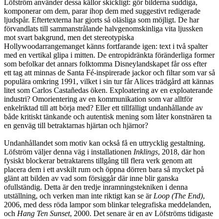
Löfström använder dessa källor skickligt: gör bilderna suddiga,
komponerar om dem, parar ihop dem med suggestivt redigerade
ljudspår. Eftertexterna har gjorts så oläsliga som möjligt. De har
förvandlats till sammanstrålande halvgenomskinliga vita ljussken
mot svart bakgrund, men det stereotypiska
Hollywoodarrangemanget känns fortfarande igen: text i två spalter
med en vertikal glipa i mitten. De entropidränkta föränderliga former
som befolkar det annars folktomma Disneylandskapet får oss efter
ett tag att minnas de Santa Fé-inspirerade jackor och filtar som var så
populära omkring 1991, vilket i sin tur får Alices trädgård att kännas
litet som Carlos Castañedas öken. Exploatering av en exploaterande
industri? Omorientering av en kommunikation som var alltför
enkelriktad till att börja med? Eller ett tillfälligt undanhållande av
både kritiskt tänkande och autentisk mening som låter konstnären ta
en genväg till betraktarnas hjärtan och hjärnor?
Undanhållandet som motiv kan också få en uttrycklig gestaltning.
Löfström väljer denna väg i installationen
Inklings
, 2018, där hon
fysiskt blockerar betraktarens tillgång till flera verk genom att
placera dem i ett avskilt rum och öppna dörren bara så mycket på
glänt att bilden av vad som försiggår där inne blir ganska
ofullständig. Detta är den tredje inramningstekniken i denna
utställning, och verken man inte riktigt kan se är
Loop (The End)
,
2006, med dess röda lampor som blinkar telegrafiska meddelanden,
och
Hang Ten Sunset
, 2000. Det senare är en av Löfströms tidigaste