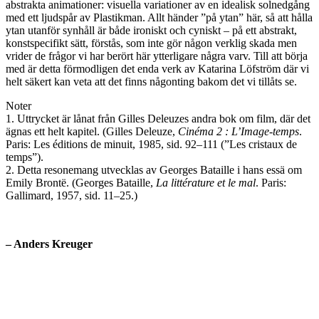
abstrakta animationer: visuella variationer av en idealisk solnedgång
med ett ljudspår av Plastikman. Allt händer ”på ytan” här, så att hålla
ytan utanför synhåll är både ironiskt och cyniskt – på ett abstrakt,
konstspecifikt sätt, förstås, som inte gör någon verklig skada men
vrider de frågor vi har berört här ytterligare några varv. Till att börja
med är detta förmodligen det enda verk av Katarina Löfström där vi
helt säkert kan veta att det finns någonting bakom det vi tillåts se.
Noter
1. Uttrycket är lånat från Gilles Deleuzes andra bok om film, där det
ägnas ett helt kapitel. (Gilles Deleuze,
Cinéma 2 : L’Image-temps
.
Paris: Les éditions de minuit, 1985, sid. 92–111 (”Les cristaux de
temps”).
2. Detta resonemang utvecklas av Georges Bataille i hans essä om
Emily Brontë. (Georges Bataille,
La littérature et le mal
. Paris:
Gallimard, 1957, sid. 11–25.)
– Anders Kreuger