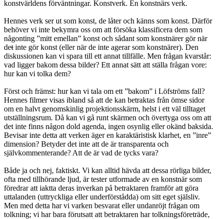
konstvärldens förväntningar. Konstverk. En konstnärs verk.
Hennes verk ser ut som konst, de låter och känns som konst. Därför
behöver vi inte bekymra oss om att försöka klassificera dem som
någonting ”mitt emellan” konst och sådant som konstnärer gör när
de
t
inte gör konst (eller när de inte agerar som konstnärer). Den
diskussionen kan vi spara till ett annat tillfälle. Men frågan kvarstår:
vad ligger bakom dessa bilder? Ett annat sätt att ställa frågan vore:
hur kan vi tolka dem?
Först och främst: hur kan vi tala om ett ”bakom” i Löfströms fall?
Hennes filmer visas ibland så att de kan betraktas från ömse sidor
om en halvt genomskinlig projektionsskärm, helst i ett väl tilltaget
utställningsrum. Då kan vi gå runt skärmen och övertyga oss om att
det inte finns någon dold agenda, ingen osynlig eller okänd baksida.
Bevisar inte detta att verken äger en karaktäristisk klarhet, en ”inre”
dimension? Betyder det inte att de är transparenta och
självkommenterande? Att de är vad de tycks vara?
Både ja och nej, faktiskt. Vi kan alltid hävda att dessa rörliga bilder,
ofta med tillhörande ljud, är tester utformade av en konstnär som
föredrar att iaktta deras inverkan på betraktaren framför att göra
uttalanden (uttryckliga eller underförstådda) om sitt eget själsliv.
Men med detta har vi varken besvarat eller undanröjt frågan om
tolkning; vi har bara förutsatt att betraktaren har tolkningsföreträde,