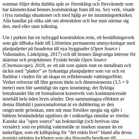
sommar följer detta dubbla spår av förenkling och försvårande som
har kännetecknat hennes konstnärskap fram till nu. Sex verk, visade
i fyra rumsliga situationer och med hjälp av tre inramningstekniker.
Alla handlar på olika sätt om abstraktion och hur man närmar sig
den, med eller utan tolkning.
Ute i parken har en nybyggd konstruktion rests, ett beställningsverk
som går tillbaka både till Löfströms permanenta utsmyckningar med
plastpaljetter på fasaderna till nya byggnader (
Open Source
i
Vallastaden, Linköping, 2017) och till hennes långvariga intresse för
skärmar och projektioner. Fysiskt består
Open Source
(Cinemascope)
, 2018, av ett nät som spänts runt en metallram och
täckts med ”plattor” av fyrkantiga plastpaljetter som var och en
fladdrar i vinden för att skapa en reflekterande vattringseffekt.
Verket refererar till film genom titeln och dimensionerna (3,5 × 9
meter) men blir samtidigt sin egen inramning: det flyktiga
betraktandet blir ett formaliserat konstverk vars kommunicerade
innehåll hela tiden bryts sönder. Den sammantagna effekten av
denna filmbild i panoramaformat är en dubblering av den
omgivande grönskan, men när man försöker spegla sig själv i
bildens beståndsdelar upplöses de i oräkneliga rännilar av rörelse.
Kanske ska ”open source” tas bokstavligt (och berövas sina
versaler): som en plötslig vattenstråle ur marken snarare än en
tankefigur, som ett källsprång för ”det enkla livet” bland alla dessa
ironiskt uttänkta lockbeten som ska förvandla besökare till