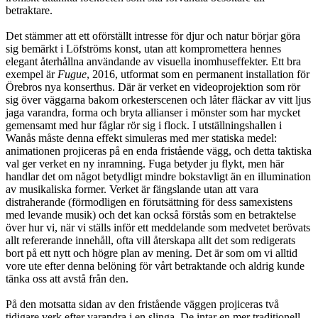
betraktare.
Det stämmer att ett oförställt intresse för djur och natur börjar göra
sig bemärkt i Löfströms konst, utan att kompromettera hennes
elegant återhållna användande av visuella inomhuseffekter. Ett bra
exempel är
Fugue
, 2016, utformat som en permanent installation för
Örebros nya konserthus. Där är verket en videoprojektion som rör
sig över väggarna bakom orkesterscenen och låter fläckar av vitt ljus
jaga varandra, forma och bryta allianser i mönster som har mycket
gemensamt med hur fåglar rör sig i flock. I utställningshallen i
Wanås måste denna effekt simuleras med mer statiska medel:
animationen projiceras på en enda fristående vägg, och detta taktiska
val ger verket en ny inramning. Fuga betyder ju flykt, men här
handlar det om något betydligt mindre bokstavligt än en illumination
av musikaliska former. Verket är fängslande utan att vara
distraherande (förmodligen en förutsättning för dess samexistens
med levande musik) och det kan också förstås som en betraktelse
över hur vi, när vi ställs inför ett meddelande som medvetet berövats
allt refererande innehåll, ofta vill återskapa allt det som redigerats
bort på ett nytt och högre plan av mening. Det är som om vi alltid
vore ute efter denna belöning för vårt betraktande och aldrig kunde
tänka oss att avstå från den.
På den motsatta sidan av den fristående väggen projiceras två
tidigare verk efter varandra i en slinga. De intar en mer traditionell,