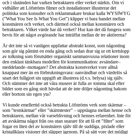
och i slutänden har varken betraktaren eller verket stärkts. Om vi
vidhåller att Löfströms filmer och installationer illustrerar det
politiska som konsulter och reklammakare brukar kalla WYSIWYG
(”What You See Is What You Get”) klipper vi bara bandet mellan
konstnären och verket, och därmed också mellan konstnären och
betraktaren. Vilket värde har då verket? Hur kan det då fungera som
bevis för att något avgörande har inträffat mellan de tre aktörerna?
Är det inte så vi vanligen uppfattar abstrakt konst, som någonting
som gör sig påmint en enda gång och sedan drar sig ur ett kretslopp
av tolkning som förutsätter organiskt sammanvuxna relationer inom
den enklast tänkbara modellen för kommunikation: avsändare–
meddelande–mottagare? Det abstrakta konstverket vore alltså
knappast mer än en förbrukningsvara: oanvändbar och värdelös så
snart det fullgjort sin uppgift att illustrera (d.v.s. belysa) sig själv.
Och stämmer det inte att våra museer är fulla av tomma skal efter
bilder som en gång stolt hävdat att de inte döljer någonting bakom
eller bortom sin egen yta?
Vi kunde emellertid också betrakta Löfströms verk som skärmar –
som ”testskärmar” eller ”skärmtester” – uppslagna mellan henne och
betraktaren, mellan vår varseblivning och hennes erfarenhet. Inte för
att avskärma något från oss utan snarare för att få ett ”filter” som
fogar en liten del av konstnären själv till de suddiga, pixlade eller
kristallklara visioner det släpper igenom. På så sätt vore det möjligt