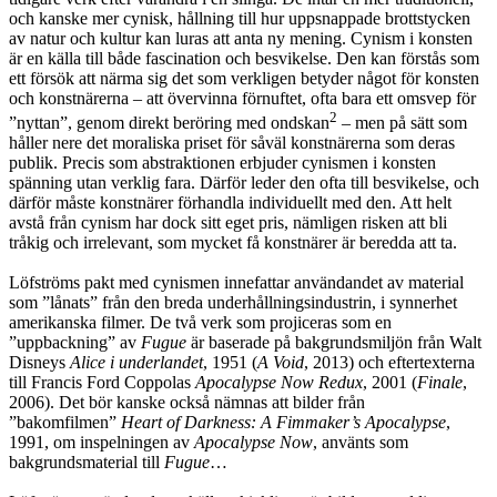
och kanske mer cynisk, hållning till hur uppsnappade brottstycken
av natur och kultur kan luras att anta ny mening. Cynism i konsten
är en källa till både fascination och besvikelse. Den kan förstås som
ett försök att närma sig det som verkligen betyder något för konsten
och konstnärerna – att övervinna förnuftet, ofta bara ett omsvep för
2
”nyttan”, genom direkt beröring med ondskan
– men på sätt som
håller nere det moraliska priset för såväl konstnärerna som deras
publik. Precis som abstraktionen erbjuder cynismen i konsten
spänning utan verklig fara. Därför leder den ofta till besvikelse, och
därför måste konstnärer förhandla individuellt med den. Att helt
avstå från cynism har dock sitt eget pris, nämligen risken att bli
tråkig och irrelevant, som mycket få konstnärer är beredda att ta.
Löfströms pakt med cynismen innefattar användandet av material
som ”lånats” från den breda underhållningsindustrin, i synnerhet
amerikanska filmer. De två verk som projiceras som en
”uppbackning” av
Fugue
är baserade på bakgrundsmiljön från Walt
Disneys
Alice i underlandet
, 1951 (
A Void
, 2013) och eftertexterna
till Francis Ford Coppolas
Apocalypse Now Redux
, 2001 (
Finale
,
2006). Det bör kanske också nämnas att bilder från
”bakomfilmen”
Heart of Darkness: A Fimmaker’s Apocalypse
,
1991, om inspelningen av
Apocalypse Now
, använts som
bakgrundsmaterial till
Fugue
…